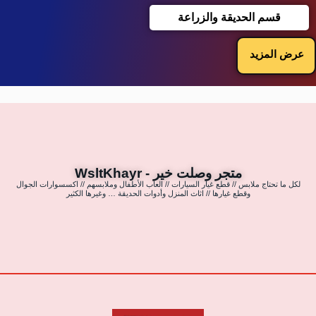
قسم الحديقة والزراعة
عرض المزيد
متجر وصلت خير - WsltKhayr
لكل ما تحتاج ملابس // قطع غيار السيارات // العاب الأطفال وملابسهم // اكسسوارات الجوال
وقطع غيارها // اثاث المنزل وأدوات الحديقة … وغيرها الكثير