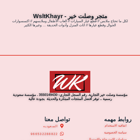
متجر وصلت خير - WsltKhayr
لكل ما تحتاج ملابس // قطع غيار السيارات // العاب الأطفال وملابسهم // اكسسوارات
الجوال وقطع غيارها // اثاث المنزل وأدوات الحديقة … وغيرها الكثير
مؤسسة وصلت خير التجارية. رقم السجل التجاري: 3550149430 . مؤسسة سعودية
رسمية .. توفر أفضل المنتجات المبتكرة والحديثة بجودة عالية
روابط مهمه
تواصل معنا
اتفاقية الاستخدام
السعوديه
سياسة الخصوصية
966532288822
سياسات الاسترجاع والاستبدال