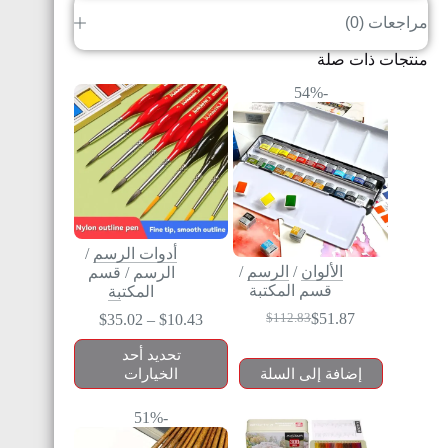
مراجعات (0)
منتجات ذات صلة
-54%
أدوات الرسم
/
الألوان
/
الرسم
/
الرسم
/
قسم
قسم المكتبة
المكتبة
$
51.87
$
35.02
–
$
10.43
$
112.83
تحديد أحد
إضافة إلى السلة
الخيارات
-51%