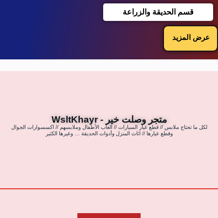
قسم الحديقة والزراعة
عرض المزيد
متجر وصلت خير - WsltKhayr
لكل ما تحتاج ملابس // قطع غيار السيارات // العاب الأطفال وملابسهم // اكسسوارات الجوال
وقطع غيارها // اثاث المنزل وأدوات الحديقة … وغيرها الكثير