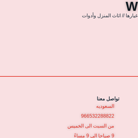
ارها // اثاث المنزل وأدوات
تواصل معنا
السعوديه
966532288822
من السبت الى الخميس
9 صباحا الى 9 مساءً