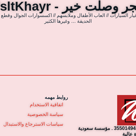
 وصلت خير - WsltKhayr
يار السيارات // العاب الأطفال وملابسهم // اكسسوارات الجوال وقطع غي
الحديقة … وغيرها الكثير
روابط مهمه
اتفاقية الاستخدام
سياسة الخصوصية
سياسات الاسترجاع والاستبدال
مؤسسة وصلت خير التجارية. رقم السجل التجاري: 3550149430 . مؤسسة سعودية
 عالية