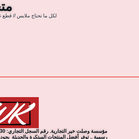
متجر
لكل ما تحتاج ملابس // قطع غ
رسمية .. توفر أفضل المنتجات المبتكرة والحديثة بجودة