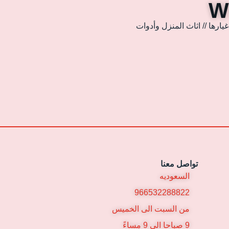
ارها // اثاث المنزل وأدوات
تواصل معنا
السعوديه
966532288822
من السبت الى الخميس
9 صباحا الى 9 مساءً