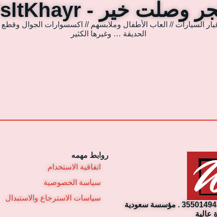
 وصلت خير - WsltKhayr
يار السيارات // العاب الأطفال وملابسهم // اكسسوارات الجوال وقطع غي
الحديقة … وغيرها الكثير
روابط مهمه
اتفاقية الاستخدام
سياسة الخصوصية
سياسات الاسترجاع والاستبدال
مؤسسة وصلت خير التجارية. رقم السجل التجاري: 3550149430 . مؤسسة سعودية
 عالية