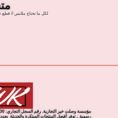
متجر
لكل ما تحتاج ملابس // قطع غ
رسمية .. توفر أفضل المنتجات المبتكرة والحديثة بجودة