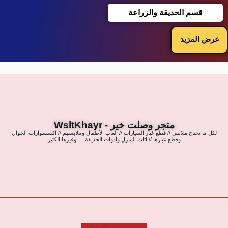
قسم الحديقة والزراعة
عرض المزيد
متجر وصلت خير - WsltKhayr
لكل ما تحتاج ملابس // قطع غيار السيارات // العاب الأطفال وملابسهم // اكسسوارات الجوال
وقطع غيارها // اثاث المنزل وأدوات الحديقة … وغيرها الكثير