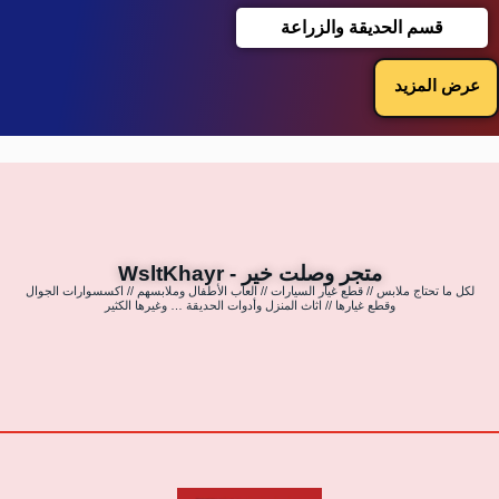
قسم الحديقة والزراعة
عرض المزيد
متجر وصلت خير - WsltKhayr
لكل ما تحتاج ملابس // قطع غيار السيارات // العاب الأطفال وملابسهم // اكسسوارات الجوال
وقطع غيارها // اثاث المنزل وأدوات الحديقة … وغيرها الكثير