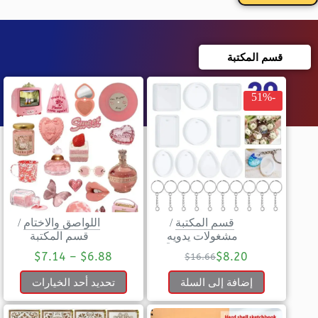
قسم المكتبة
-51%
قسم المكتبة
/
اللواصق والاختام
/
مشغولات يدويه
قسم المكتبة
$
7.14
–
$
6.88
$
8.20
$
16.66
إضافة إلى السلة
تحديد أحد الخيارات