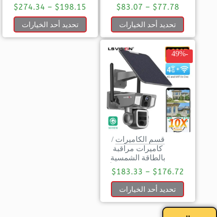
$
274.34
–
$
198.15
$
83.07
–
$
77.78
تحديد أحد الخيارات
تحديد أحد الخيارات
-49%
قسم الكاميرات
/
كاميرات مراقبة
بالطاقة الشمسية
$
183.33
–
$
176.72
تحديد أحد الخيارات