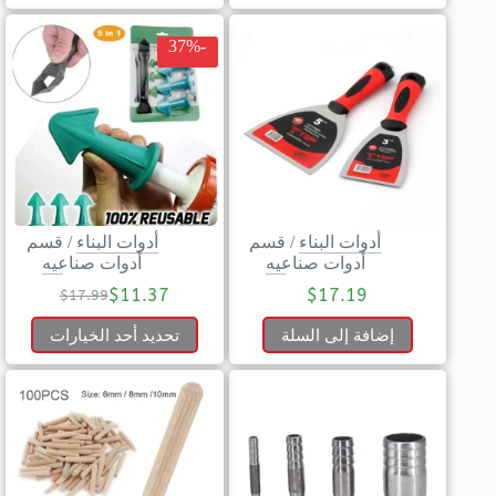
-37%
أدوات البناء
/
قسم
أدوات البناء
/
قسم
أدوات صناعيه
أدوات صناعيه
$
11.37
$
17.19
$
17.99
إضافة إلى السلة
تحديد أحد الخيارات