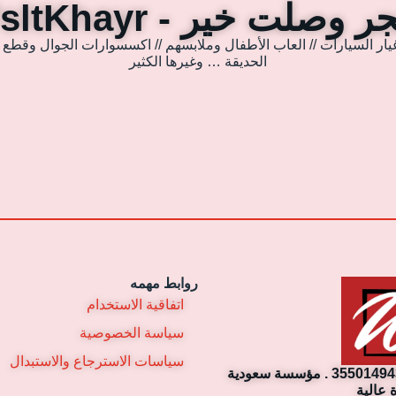
 وصلت خير - WsltKhayr
يار السيارات // العاب الأطفال وملابسهم // اكسسوارات الجوال وقطع غي
الحديقة … وغيرها الكثير
روابط مهمه
اتفاقية الاستخدام
سياسة الخصوصية
سياسات الاسترجاع والاستبدال
مؤسسة وصلت خير التجارية. رقم السجل التجاري: 3550149430 . مؤسسة سعودية
 عالية