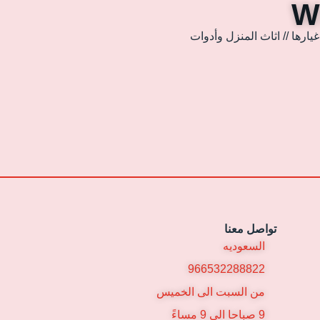
ارها // اثاث المنزل وأدوات
تواصل معنا
السعوديه
966532288822
من السبت الى الخميس
9 صباحا الى 9 مساءً