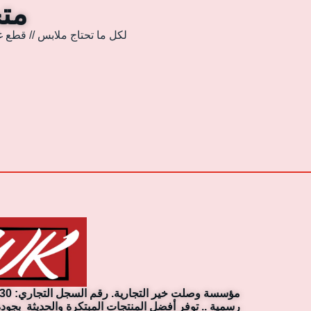
متجر
لكل ما تحتاج ملابس // قطع غ
رسمية .. توفر أفضل المنتجات المبتكرة والحديثة بجودة