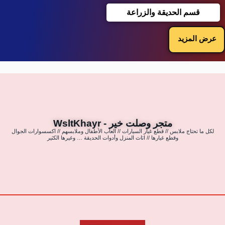
قسم الحديقة والزراعة
عرض المزيد
متجر وصلت خير - WsltKhayr
لكل ما تحتاج ملابس // قطع غيار السيارات // العاب الأطفال وملابسهم // اكسسوارات الجوال
وقطع غيارها // اثاث المنزل وأدوات الحديقة … وغيرها الكثير