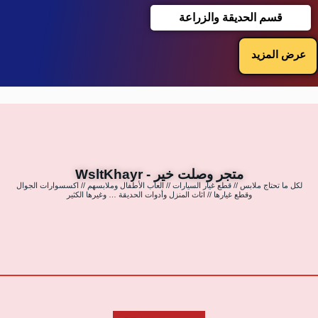
قسم الحديقة والزراعة
عرض المزيد
متجر وصلت خير - WsltKhayr
لكل ما تحتاج ملابس // قطع غيار السيارات // العاب الأطفال وملابسهم // اكسسوارات الجوال
وقطع غيارها // اثاث المنزل وأدوات الحديقة … وغيرها الكثير