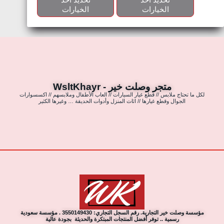
الخيارات
الخيارات
متجر وصلت خير - WsltKhayr
لكل ما تحتاج ملابس // قطع غيار السيارات // العاب الأطفال وملابسهم // اكسسوارات
الجوال وقطع غيارها // اثاث المنزل وأدوات الحديقة … وغيرها الكثير
مؤسسة وصلت خير التجارية. رقم السجل التجاري: 3550149430 . مؤسسة سعودية
رسمية .. توفر أفضل المنتجات المبتكرة والحديثة بجودة عالية