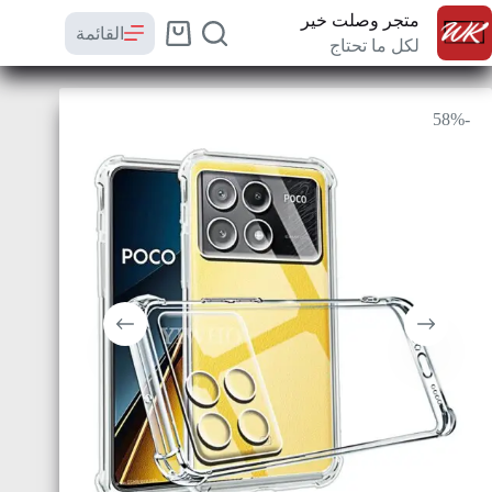
متجر وصلت خير
القائمة
لكل ما تحتاج
-58%