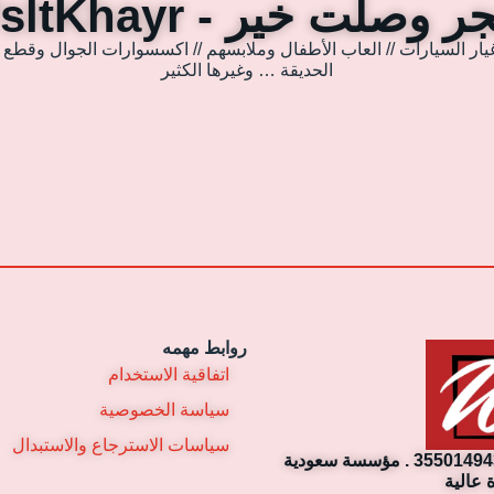
 وصلت خير - WsltKhayr
يار السيارات // العاب الأطفال وملابسهم // اكسسوارات الجوال وقطع غي
الحديقة … وغيرها الكثير
روابط مهمه
اتفاقية الاستخدام
سياسة الخصوصية
سياسات الاسترجاع والاستبدال
مؤسسة وصلت خير التجارية. رقم السجل التجاري: 3550149430 . مؤسسة سعودية
 عالية