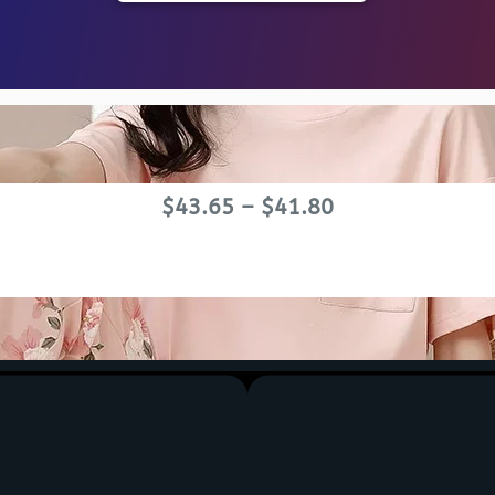
$
43.65
–
$
41.80