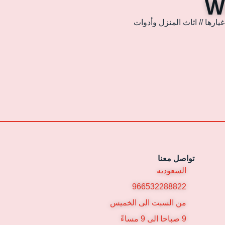
ارها // اثاث المنزل وأدوات
تواصل معنا
السعوديه
966532288822
من السبت الى الخميس
9 صباحا الى 9 مساءً