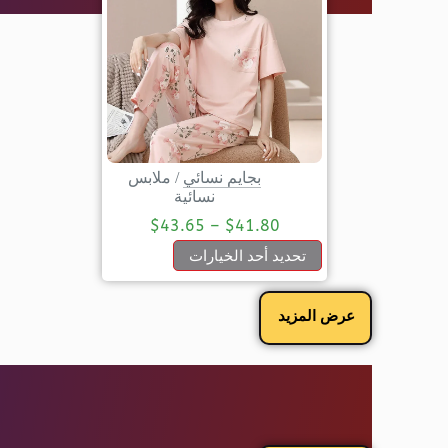
بجايم نسائي
/
ملابس
نسائية
$
43.65
–
$
41.80
تحديد أحد الخيارات
عرض المزيد