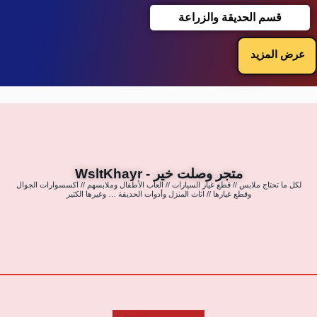
قسم الحديقة والزراعة
عرض المزيد
متجر وصلت خير - WsltKhayr
لكل ما تحتاج ملابس // قطع غيار السيارات // العاب الأطفال وملابسهم // اكسسوارات الجوال
وقطع غيارها // اثاث المنزل وأدوات الحديقة … وغيرها الكثير