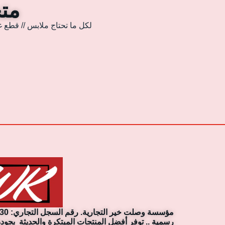
متجر
لكل ما تحتاج ملابس // قطع غ
رسمية .. توفر أفضل المنتجات المبتكرة والحديثة بجودة