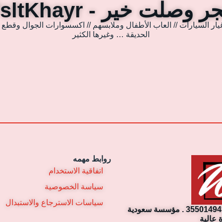
 وصلت خير - WsltKhayr
يار السيارات // العاب الأطفال وملابسهم // اكسسوارات الجوال وقطع غي
الحديقة … وغيرها الكثير
روابط مهمه
اتفاقية الاستخدام
سياسة الخصوصية
سياسات الاسترجاع والاستبدال
مؤسسة وصلت خير التجارية. رقم السجل التجاري: 3550149430 . مؤسسة سعودية
 عالية