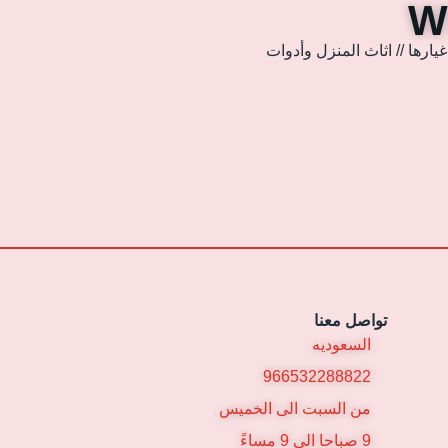
ارها // اثاث المنزل وأدوات
تواصل معنا
السعوديه
966532288822
من السبت الى الخميس
9 صباحا الى 9 مساءً