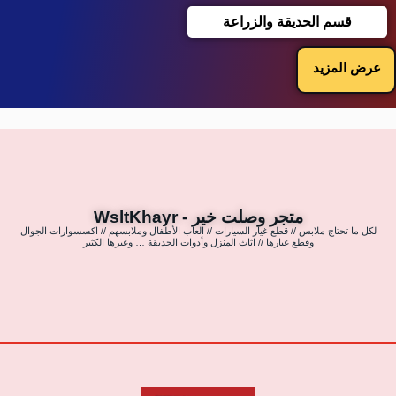
قسم الحديقة والزراعة
عرض المزيد
متجر وصلت خير - WsltKhayr
لكل ما تحتاج ملابس // قطع غيار السيارات // العاب الأطفال وملابسهم // اكسسوارات الجوال
وقطع غيارها // اثاث المنزل وأدوات الحديقة … وغيرها الكثير