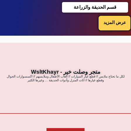
قسم الحديقة والزراعة
عرض المزيد
متجر وصلت خير - WsltKhayr
لكل ما تحتاج ملابس // قطع غيار السيارات // العاب الأطفال وملابسهم // اكسسوارات الجوال
وقطع غيارها // اثاث المنزل وأدوات الحديقة … وغيرها الكثير