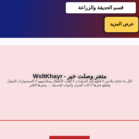
قسم الحديقة والزراعة
عرض المزيد
متجر وصلت خير - WsltKhayr
لكل ما تحتاج ملابس // قطع غيار السيارات // العاب الأطفال وملابسهم // اكسسوارات الجوال
وقطع غيارها // اثاث المنزل وأدوات الحديقة … وغيرها الكثير