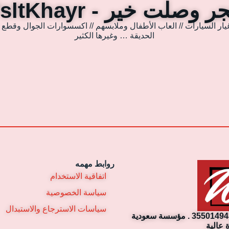
 وصلت خير - WsltKhayr
يار السيارات // العاب الأطفال وملابسهم // اكسسوارات الجوال وقطع غي
الحديقة … وغيرها الكثير
روابط مهمه
اتفاقية الاستخدام
سياسة الخصوصية
سياسات الاسترجاع والاستبدال
مؤسسة وصلت خير التجارية. رقم السجل التجاري: 3550149430 . مؤسسة سعودية
 عالية