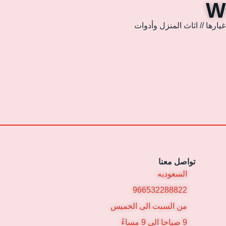
ارها // اثاث المنزل وأدوات
تواصل معنا
السعوديه
966532288822
من السبت الى الخميس
9 صباحا الى 9 مساءً