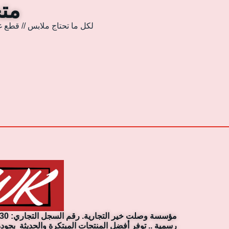
متجر
لكل ما تحتاج ملابس // قطع غ
رسمية .. توفر أفضل المنتجات المبتكرة والحديثة بجودة