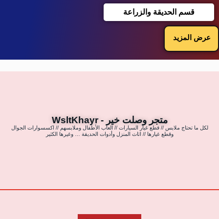
قسم الحديقة والزراعة
عرض المزيد
متجر وصلت خير - WsltKhayr
لكل ما تحتاج ملابس // قطع غيار السيارات // العاب الأطفال وملابسهم // اكسسوارات الجوال
وقطع غيارها // اثاث المنزل وأدوات الحديقة … وغيرها الكثير