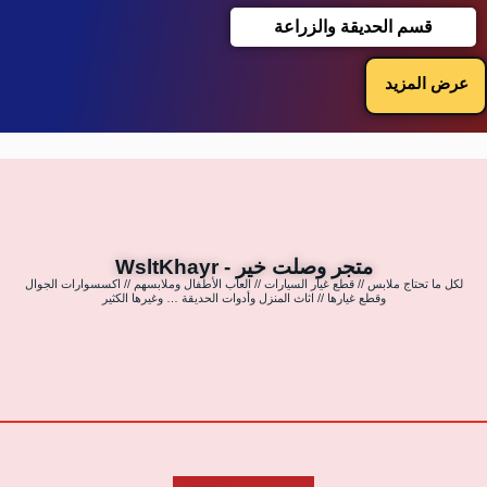
قسم الحديقة والزراعة
عرض المزيد
متجر وصلت خير - WsltKhayr
لكل ما تحتاج ملابس // قطع غيار السيارات // العاب الأطفال وملابسهم // اكسسوارات الجوال
وقطع غيارها // اثاث المنزل وأدوات الحديقة … وغيرها الكثير