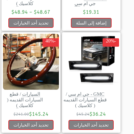
جي ام سي
كلاسيك )
$
48.94
–
$
48.67
$
19.31
إضافة إلى السلة
تحديد أحد الخيارات
-40%
-20%
GMC - جي ام سي
/
السيارات
/
قطع
قطع السيارات القديمه
السيارات القديمه (
( كلاسيك )
كلاسيك )
$
145.24
$
36.24
$
241.00
$
45.24
تحديد أحد الخيارات
تحديد أحد الخيارات