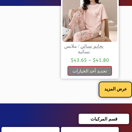
بجايم نسائي
/
ملابس
نسائية
$
43.65
–
$
41.80
تحديد أحد الخيارات
عرض المزيد
قسم المركبات