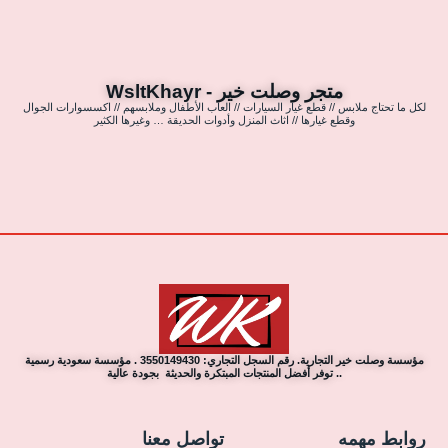
متجر وصلت خير - WsltKhayr
لكل ما تحتاج ملابس // قطع غيار السيارات // العاب الأطفال وملابسهم // اكسسوارات الجوال
وقطع غيارها // اثاث المنزل وأدوات الحديقة … وغيرها الكثير
مؤسسة وصلت خير التجارية. رقم السجل التجاري: 3550149430 . مؤسسة سعودية رسمية
.. توفر أفضل المنتجات المبتكرة والحديثة بجودة عالية
روابط مهمه
تواصل معنا