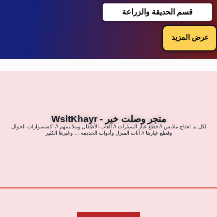
قسم الحديقة والزراعة
عرض المزيد
متجر وصلت خير - WsltKhayr
لكل ما تحتاج ملابس // قطع غيار السيارات // العاب الأطفال وملابسهم // اكسسوارات الجوال
وقطع غيارها // اثاث المنزل وأدوات الحديقة … وغيرها الكثير