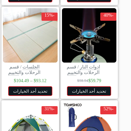
-15%
-40%
ادوات النار
/
قسم
الجلسات
/
قسم
الرحلات والتخييم
الرحلات والتخييم
$
104.49
–
$
93.12
$
59.79
$
98.94
تحديد أحد الخيارات
تحديد أحد الخيارات
-31%
-52%