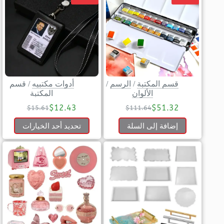
قسم المكتبة
/
الرسم
/
أدوات مكتبيه
/
قسم
الألوان
المكتبة
$
12.43
$
51.32
$
15.61
$
111.64
إضافة إلى السلة
تحديد أحد الخيارات