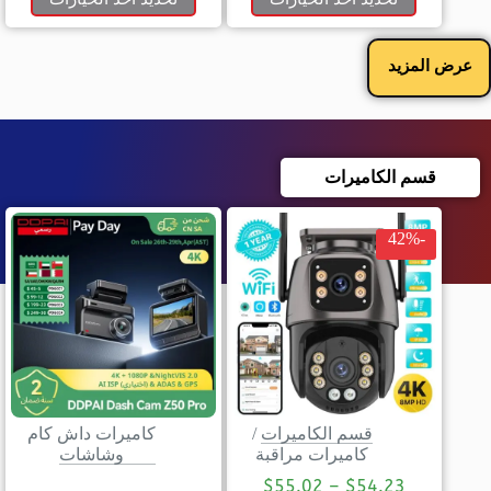
عرض المزيد
قسم الكاميرات
-42%
قسم الكاميرات
/
كاميرات داش كام
كاميرات مراقبة
وشاشات
$
55.02
–
$
54.23