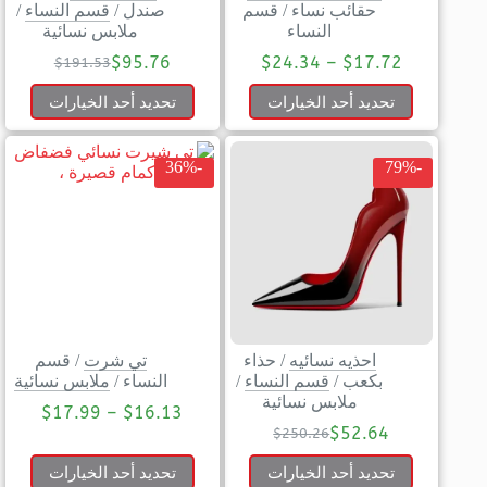
حقائب نساء
/
قسم
صندل
/
قسم النساء
/
النساء
ملابس نسائية
$
95.76
$
24.34
–
$
17.72
$
191.53
تحديد أحد الخيارات
تحديد أحد الخيارات
-36%
-79%
احذيه نسائيه
/
حذاء
تي شرت
/
قسم
بكعب
/
قسم النساء
/
النساء
/
ملابس نسائية
ملابس نسائية
$
17.99
–
$
16.13
$
52.64
$
250.26
تحديد أحد الخيارات
تحديد أحد الخيارات