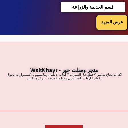
قسم الحديقة والزراعة
عرض المزيد
متجر وصلت خير - WsltKhayr
لكل ما تحتاج ملابس // قطع غيار السيارات // العاب الأطفال وملابسهم // اكسسوارات الجوال
وقطع غيارها // اثاث المنزل وأدوات الحديقة … وغيرها الكثير