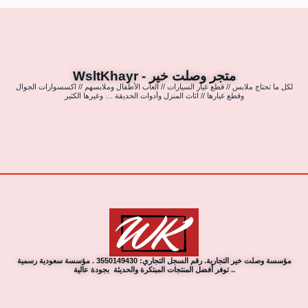
متجر وصلت خير - WsltKhayr
لكل ما تحتاج ملابس // قطع غيار السيارات // العاب الأطفال وملابسهم // اكسسوارات الجوال
وقطع غيارها // اثاث المنزل وأدوات الحديقة … وغيرها الكثير
مؤسسة وصلت خير التجارية. رقم السجل التجاري: 3550149430 . مؤسسة سعودية رسمية
.. توفر أفضل المنتجات المبتكرة والحديثة بجودة عالية