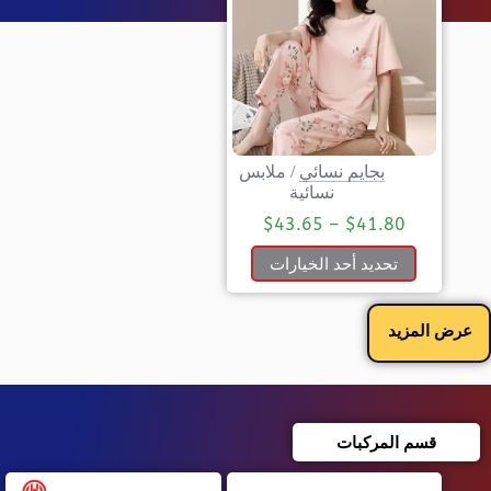
بجايم نسائي
/
ملابس
نسائية
$
43.65
–
$
41.80
تحديد أحد الخيارات
عرض المزيد
قسم المركبات