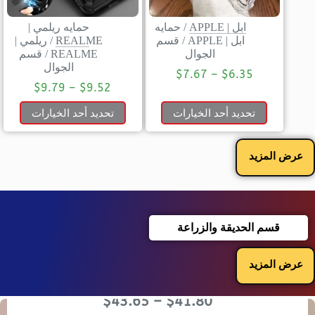
ابل | APPLE
/
حمايه
حمايه ريلمي |
ابل | APPLE
/
قسم
REALME
/
ريلمي |
الجوال
REALME
/
قسم
الجوال
$
7.67
–
$
6.35
$
9.79
–
$
9.52
تحديد أحد الخيارات
تحديد أحد الخيارات
عرض المزيد
قسم الحديقة والزراعة
عرض المزيد
$
43.65
–
$
41.80