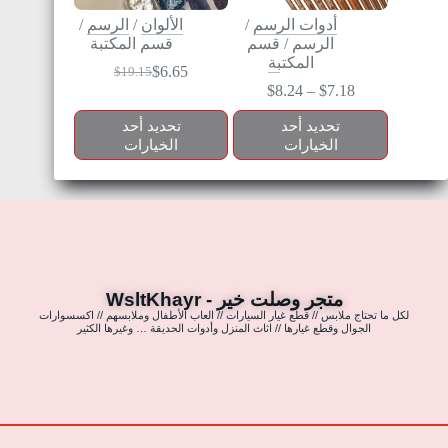
أدوات الرسم
/
الألوان
/
الرسم
/
الرسم
/
قسم
قسم المكتبة
المكتبة
$
6.65
$
19.15
$
8.24
–
$
7.18
تحديد أحد
تحديد أحد
الخيارات
الخيارات
متجر وصلت خير - WsltKhayr
لكل ما تحتاج ملابس // قطع غيار السيارات // العاب الأطفال وملابسهم // اكسسوارات
الجوال وقطع غيارها // اثاث المنزل وأدوات الحديقة … وغيرها الكثير