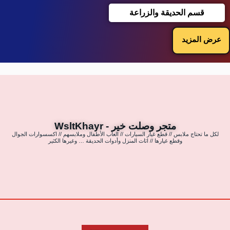
قسم الحديقة والزراعة
عرض المزيد
متجر وصلت خير - WsltKhayr
لكل ما تحتاج ملابس // قطع غيار السيارات // العاب الأطفال وملابسهم // اكسسوارات الجوال
وقطع غيارها // اثاث المنزل وأدوات الحديقة … وغيرها الكثير