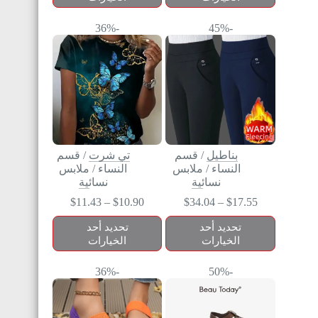
-36%
-45%
بناطيل
/
قسم
تي شرت
/
قسم
النساء
/
ملابس
النساء
/
ملابس
نسائية
نسائية
$
11.43
–
$
10.90
$
34.04
–
$
17.55
تحديد أحد
تحديد أحد
الخيارات
الخيارات
-36%
-50%