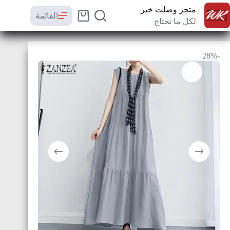
متجر وصلت خير
القائمة
لكل ما تحتاج
-28%