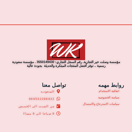
مؤسسة وصلت خير التجارية. رقم السجل التجاري: 3550149430 . مؤسسة سعودية
رسمية .. توفر أفضل المنتجات المبتكرة والحديثة بجودة عالية
روابط مهمه
تواصل معنا
اتفاقية الاستخدام
السعوديه
سياسة الخصوصية
966532288822
سياسات الاسترجاع والاستبدال
من السبت الى الخميس
9 صباحا الى 9 مساءً