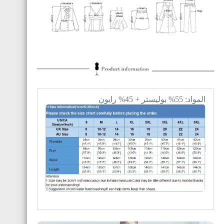
المواد: 55% بوليستر + 45% رايون