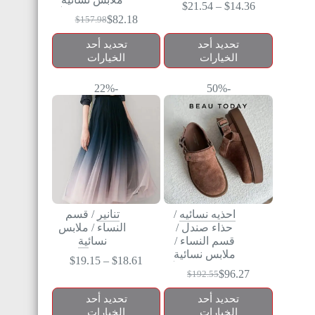
$
21.54
–
$
14.36
$
82.18
$
157.98
تحديد أحد
تحديد أحد
الخيارات
الخيارات
-22%
-50%
احذيه نسائيه
/
تنانير
/
قسم
حذاء صندل
/
النساء
/
ملابس
قسم النساء
/
نسائية
ملابس نسائية
$
19.15
–
$
18.61
$
96.27
$
192.55
تحديد أحد
تحديد أحد
الخيارات
الخيارات