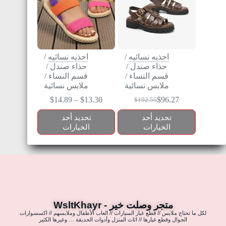
احذيه نسائيه
/
احذيه نسائيه
/
حذاء صندل
/
حذاء صندل
/
قسم النساء
/
قسم النساء
/
ملابس نسائية
ملابس نسائية
$
14.89
–
$
13.30
$
96.27
$
192.55
تحديد أحد
تحديد أحد
الخيارات
الخيارات
متجر وصلت خير - WsltKhayr
لكل ما تحتاج ملابس // قطع غيار السيارات // العاب الأطفال وملابسهم // اكسسوارات
الجوال وقطع غيارها // اثاث المنزل وأدوات الحديقة … وغيرها الكثير