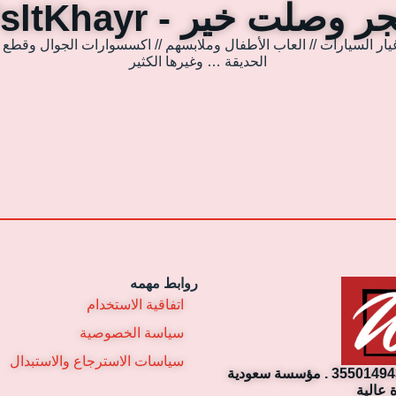
 وصلت خير - WsltKhayr
يار السيارات // العاب الأطفال وملابسهم // اكسسوارات الجوال وقطع غي
الحديقة … وغيرها الكثير
روابط مهمه
اتفاقية الاستخدام
سياسة الخصوصية
سياسات الاسترجاع والاستبدال
مؤسسة وصلت خير التجارية. رقم السجل التجاري: 3550149430 . مؤسسة سعودية
 عالية