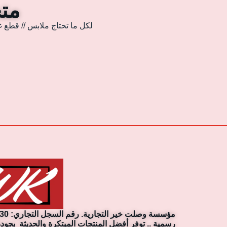
متجر
لكل ما تحتاج ملابس // قطع غ
رسمية .. توفر أفضل المنتجات المبتكرة والحديثة بجودة