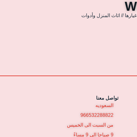
ارها // اثاث المنزل وأدوات
تواصل معنا
السعوديه
966532288822
من السبت الى الخميس
9 صباحا الى 9 مساءً