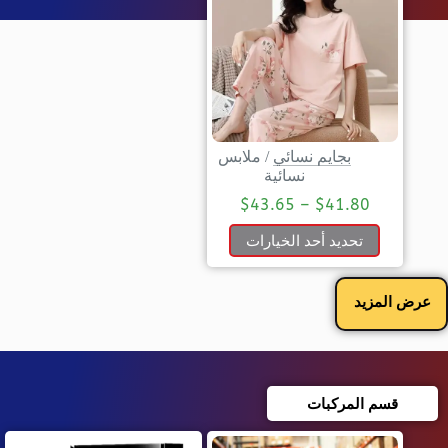
بجايم نسائي
/
ملابس
نسائية
$
43.65
–
$
41.80
تحديد أحد الخيارات
عرض المزيد
قسم المركبات