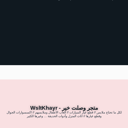
متجر وصلت خير - WsltKhayr
لكل ما تحتاج ملابس // قطع غيار السيارات // العاب الأطفال وملابسهم // اكسسوارات الجوال
وقطع غيارها // اثاث المنزل وأدوات الحديقة … وغيرها الكثير