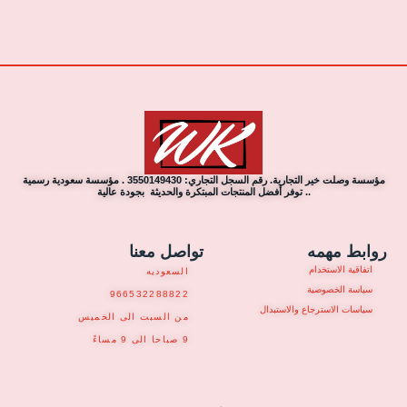
مؤسسة وصلت خير التجارية. رقم السجل التجاري: 3550149430 . مؤسسة سعودية رسمية
.. توفر أفضل المنتجات المبتكرة والحديثة بجودة عالية
روابط مهمه
تواصل معنا
اتفاقية الاستخدام
السعوديه
سياسة الخصوصية
966532288822
سياسات الاسترجاع والاستبدال
من السبت الى الخميس
9 صباحا الى 9 مساءً