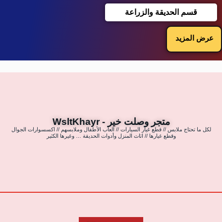
قسم الحديقة والزراعة
عرض المزيد
متجر وصلت خير - WsltKhayr
لكل ما تحتاج ملابس // قطع غيار السيارات // العاب الأطفال وملابسهم // اكسسوارات الجوال
وقطع غيارها // اثاث المنزل وأدوات الحديقة … وغيرها الكثير