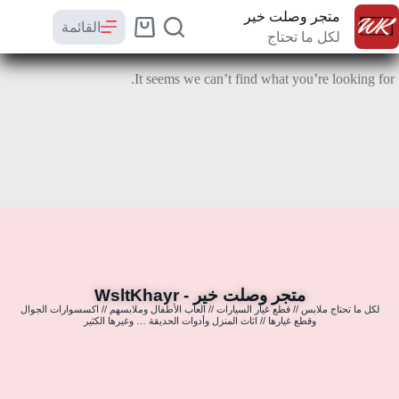
متجر وصلت خير
القائمة
لكل ما تحتاج
It seems we can’t find what you’re looking for.
متجر وصلت خير - WsltKhayr
لكل ما تحتاج ملابس // قطع غيار السيارات // العاب الأطفال وملابسهم // اكسسوارات الجوال
وقطع غيارها // اثاث المنزل وأدوات الحديقة … وغيرها الكثير