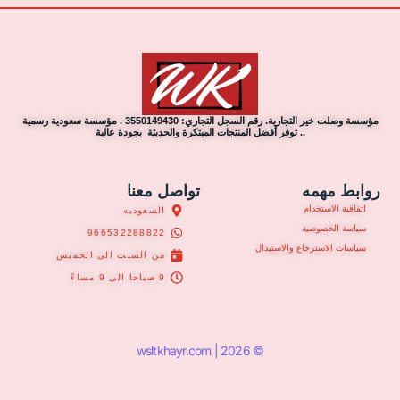
مؤسسة وصلت خير التجارية. رقم السجل التجاري: 3550149430 . مؤسسة سعودية رسمية
.. توفر أفضل المنتجات المبتكرة والحديثة بجودة عالية
روابط مهمه
تواصل معنا
اتفاقية الاستخدام
السعوديه
سياسة الخصوصية
966532288822
سياسات الاسترجاع والاستبدال
من السبت الى الخميس
9 صباحا الى 9 مساءً
© 2026 | wsltkhayr.com