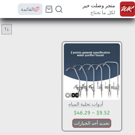
متجر وصلت خير
القائمة
لكل ما تحتاج
أدوات تحلية المياه
$
46.29
–
$
9.52
تحديد أحد الخيارات