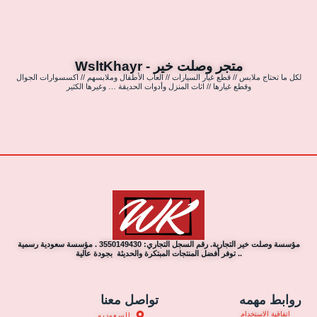
متجر وصلت خير - WsltKhayr
لكل ما تحتاج ملابس // قطع غيار السيارات // العاب الأطفال وملابسهم // اكسسوارات الجوال
وقطع غيارها // اثاث المنزل وأدوات الحديقة … وغيرها الكثير
مؤسسة وصلت خير التجارية. رقم السجل التجاري: 3550149430 . مؤسسة سعودية رسمية
.. توفر أفضل المنتجات المبتكرة والحديثة بجودة عالية
روابط مهمه
تواصل معنا
اتفاقية الاستخدام
السعوديه