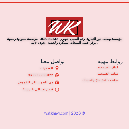
مؤسسة وصلت خير التجارية. رقم السجل التجاري: 3550149430 . مؤسسة سعودية رسمية
.. توفر أفضل المنتجات المبتكرة والحديثة بجودة عالية
روابط مهمه
تواصل معنا
اتفاقية الاستخدام
السعوديه
سياسة الخصوصية
966532288822
سياسات الاسترجاع والاستبدال
من السبت الى الخميس
9 صباحا الى 9 مساءً
© 2026 | wsltkhayr.com