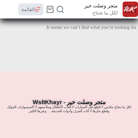
متجر وصلت خير
القائمة
لكل ما تحتاج
It seems we can’t find what you’re looking for.
متجر وصلت خير - WsltKhayr
لكل ما تحتاج ملابس // قطع غيار السيارات // العاب الأطفال وملابسهم // اكسسوارات الجوال
وقطع غيارها // اثاث المنزل وأدوات الحديقة … وغيرها الكثير