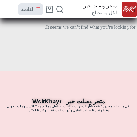
متجر وصلت خير
القائمة
لكل ما تحتاج
It seems we can’t find what you’re looking for.
متجر وصلت خير - WsltKhayr
لكل ما تحتاج ملابس // قطع غيار السيارات // العاب الأطفال وملابسهم // اكسسوارات الجوال
وقطع غيارها // اثاث المنزل وأدوات الحديقة … وغيرها الكثير