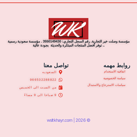
مؤسسة وصلت خير التجارية. رقم السجل التجاري: 3550149430 . مؤسسة سعودية رسمية
.. توفر أفضل المنتجات المبتكرة والحديثة بجودة عالية
روابط مهمه
تواصل معنا
اتفاقية الاستخدام
السعوديه
سياسة الخصوصية
966532288822
سياسات الاسترجاع والاستبدال
من السبت الى الخميس
9 صباحا الى 9 مساءً
© 2026 | wsltkhayr.com