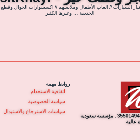
يار السيارات // العاب الأطفال وملابسهم // اكسسوارات الجوال وقطع غي
الحديقة … وغيرها الكثير
روابط مهمه
اتفاقية الاستخدام
سياسة الخصوصية
سياسات الاسترجاع والاستبدال
مؤسسة وصلت خير التجارية. رقم السجل التجاري: 3550149430 . مؤسسة سعودية
 عالية