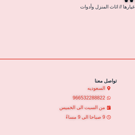
ارها // اثاث المنزل وأدوات
تواصل معنا
السعوديه
966532288822
من السبت الى الخميس
9 صباحا الى 9 مساءً