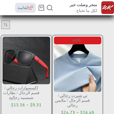
متجر وصلت خير
القائمة
لكل ما تحتاج
-46%
اكسسوارات رجالي
/
قسم الرجال
/
نظارات
تي شيرت رجالي
/
شمسيه رجالية
قسم الرجال
/
ملابس
$
13.56
–
$
9.31
رجالي
$
24.73
–
$
16.49