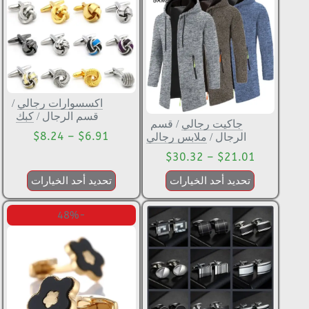
اكسسوارات رجالي
/
قسم الرجال
/
كبك
جاكيت رجالي
/
قسم
$
8.24
–
$
6.91
الرجال
/
ملابس رجالي
$
30.32
–
$
21.01
تحديد أحد الخيارات
تحديد أحد الخيارات
-48%