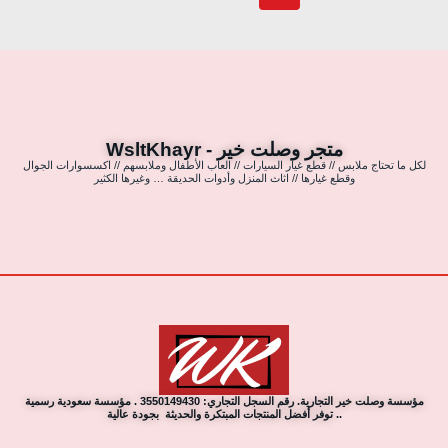
متجر وصلت خير - WsltKhayr
لكل ما تحتاج ملابس // قطع غيار السيارات // العاب الأطفال وملابسهم // اكسسوارات الجوال
وقطع غيارها // اثاث المنزل وأدوات الحديقة … وغيرها الكثير
مؤسسة وصلت خير التجارية. رقم السجل التجاري: 3550149430 . مؤسسة سعودية رسمية
.. توفر أفضل المنتجات المبتكرة والحديثة بجودة عالية