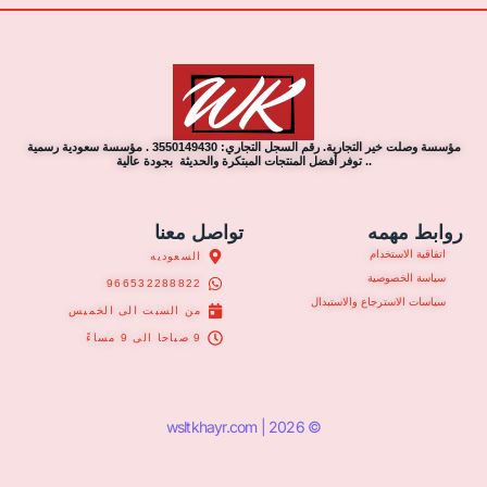
مؤسسة وصلت خير التجارية. رقم السجل التجاري: 3550149430 . مؤسسة سعودية رسمية
.. توفر أفضل المنتجات المبتكرة والحديثة بجودة عالية
روابط مهمه
تواصل معنا
اتفاقية الاستخدام
السعوديه
سياسة الخصوصية
966532288822
سياسات الاسترجاع والاستبدال
من السبت الى الخميس
9 صباحا الى 9 مساءً
© 2026 | wsltkhayr.com