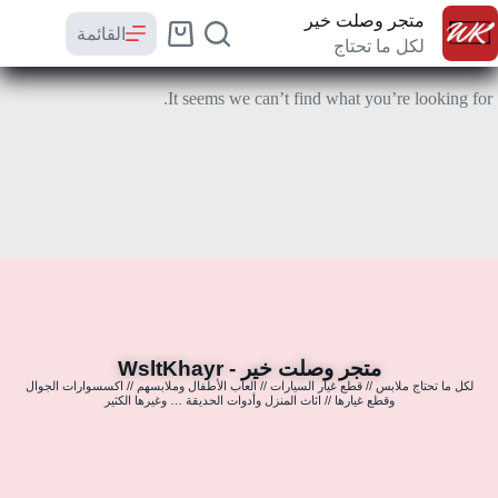
متجر وصلت خير
القائمة
لكل ما تحتاج
It seems we can’t find what you’re looking for.
متجر وصلت خير - WsltKhayr
لكل ما تحتاج ملابس // قطع غيار السيارات // العاب الأطفال وملابسهم // اكسسوارات الجوال
وقطع غيارها // اثاث المنزل وأدوات الحديقة … وغيرها الكثير