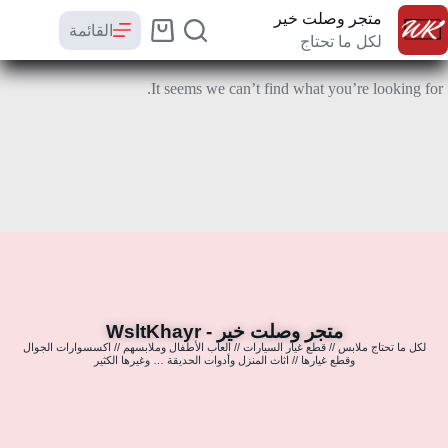
متجر وصلت خير
القائمة
لكل ما تحتاج
It seems we can’t find what you’re looking for.
متجر وصلت خير - WsltKhayr
لكل ما تحتاج ملابس // قطع غيار السيارات // العاب الأطفال وملابسهم // اكسسوارات الجوال
وقطع غيارها // اثاث المنزل وأدوات الحديقة … وغيرها الكثير