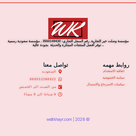
مؤسسة وصلت خير التجارية. رقم السجل التجاري: 3550149430 . مؤسسة سعودية رسمية
.. توفر أفضل المنتجات المبتكرة والحديثة بجودة عالية
روابط مهمه
تواصل معنا
اتفاقية الاستخدام
السعوديه
سياسة الخصوصية
966532288822
سياسات الاسترجاع والاستبدال
من السبت الى الخميس
9 صباحا الى 9 مساءً
© 2026 | wsltkhayr.com