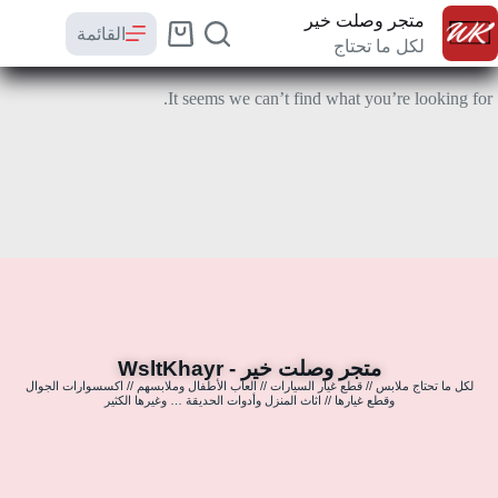
متجر وصلت خير
القائمة
لكل ما تحتاج
It seems we can’t find what you’re looking for.
متجر وصلت خير - WsltKhayr
لكل ما تحتاج ملابس // قطع غيار السيارات // العاب الأطفال وملابسهم // اكسسوارات الجوال
وقطع غيارها // اثاث المنزل وأدوات الحديقة … وغيرها الكثير