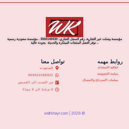
مؤسسة وصلت خير التجارية. رقم السجل التجاري: 3550149430 . مؤسسة سعودية رسمية
.. توفر أفضل المنتجات المبتكرة والحديثة بجودة عالية
روابط مهمه
تواصل معنا
اتفاقية الاستخدام
السعوديه
سياسة الخصوصية
966532288822
سياسات الاسترجاع والاستبدال
من السبت الى الخميس
9 صباحا الى 9 مساءً
© 2026 | wsltkhayr.com