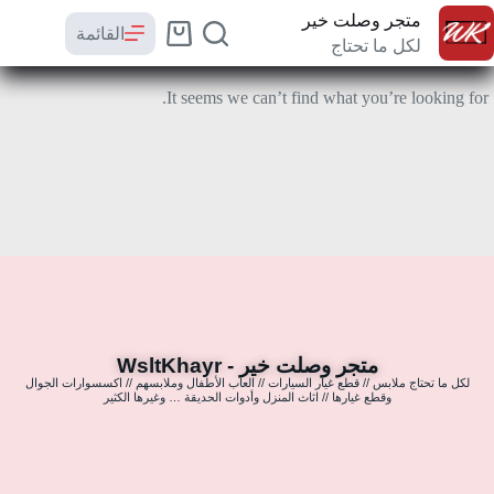
متجر وصلت خير
القائمة
لكل ما تحتاج
It seems we can’t find what you’re looking for.
متجر وصلت خير - WsltKhayr
لكل ما تحتاج ملابس // قطع غيار السيارات // العاب الأطفال وملابسهم // اكسسوارات الجوال
وقطع غيارها // اثاث المنزل وأدوات الحديقة … وغيرها الكثير