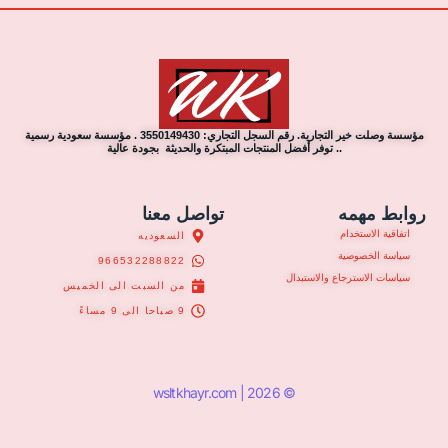
مؤسسة وصلت خير التجارية. رقم السجل التجاري: 3550149430 . مؤسسة سعودية رسمية
.. توفر أفضل المنتجات المبتكرة والحديثة بجودة عالية
روابط مهمه
تواصل معنا
اتفاقية الاستخدام
السعوديه
سياسة الخصوصية
966532288822
سياسات الاسترجاع والاستبدال
من السبت الى الخميس
9 صباحا الى 9 مساءً
© 2026 | wsltkhayr.com