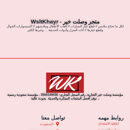
متجر وصلت خير - WsltKhayr
لكل ما تحتاج ملابس // قطع غيار السيارات // العاب الأطفال وملابسهم // اكسسوارات الجوال
وقطع غيارها // اثاث المنزل وأدوات الحديقة … وغيرها الكثير
مؤسسة وصلت خير التجارية. رقم السجل التجاري: 3550149430 . مؤسسة سعودية رسمية
.. توفر أفضل المنتجات المبتكرة والحديثة بجودة عالية
روابط مهمه
تواصل معنا
اتفاقية الاستخدام
السعوديه
سياسة الخصوصية