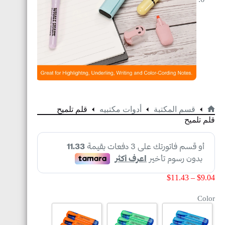
قسم المكتبة
أدوات مكتبيه
قلم تلميح
قلم تلميح
$
11.43
–
$
9.04
Color