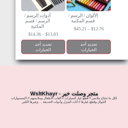
الألوان
/
الرسم
/
أدوات الرسم
/
قسم المكتبة
الرسم
/
قسم
المكتبة
$
45.21
–
$
12.76
$
14.36
–
$
13.83
تحديد أحد
تحديد أحد
الخيارات
الخيارات
متجر وصلت خير - WsltKhayr
لكل ما تحتاج ملابس // قطع غيار السيارات // العاب الأطفال وملابسهم // اكسسوارات
الجوال وقطع غيارها // اثاث المنزل وأدوات الحديقة … وغيرها الكثير