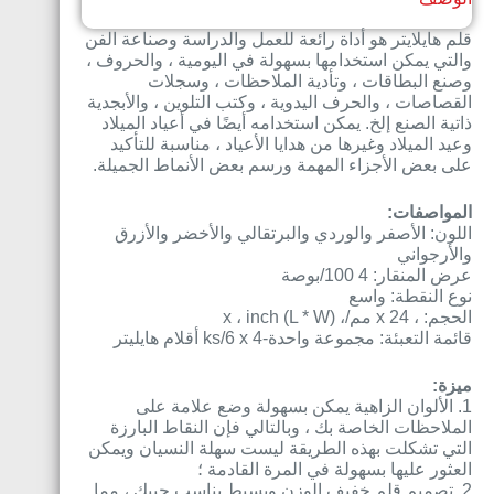
قلم هايلايتر هو أداة رائعة للعمل والدراسة وصناعة الفن
والتي يمكن استخدامها بسهولة في اليومية ، والحروف ،
وصنع البطاقات ، وتأدية الملاحظات ، وسجلات
القصاصات ، والحرف اليدوية ، وكتب التلوين ، والأبجدية
ذاتية الصنع إلخ. يمكن استخدامه أيضًا في أعياد الميلاد
وعيد الميلاد وغيرها من هدايا الأعياد ، مناسبة للتأكيد
على بعض الأجزاء المهمة ورسم بعض الأنماط الجميلة.
المواصفات:
اللون: الأصفر والوردي والبرتقالي والأخضر والأزرق
والأرجواني
عرض المنقار: 4 100/بوصة
نوع النقطة: واسع
الحجم: ، x 24 مم/، x ، inch (L * W)
قائمة التعبئة: مجموعة واحدة-4 ks/6 x أقلام هايليتر
ميزة:
1. الألوان الزاهية يمكن بسهولة وضع علامة على
الملاحظات الخاصة بك ، وبالتالي فإن النقاط البارزة
التي تشكلت بهذه الطريقة ليست سهلة النسيان ويمكن
العثور عليها بسهولة في المرة القادمة ؛
2. تصميم قلم خفيف الوزن وبسيط يناسب جيبك ، مما