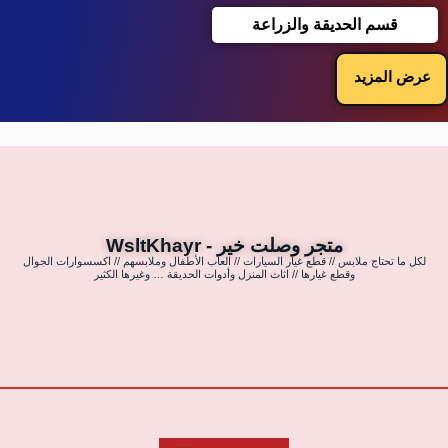
قسم الحديقة والزراعة
عرض المزيد
متجر وصلت خير - WsltKhayr
لكل ما تحتاج ملابس // قطع غيار السيارات // العاب الأطفال وملابسهم // اكسسوارات الجوال
وقطع غيارها // اثاث المنزل وأدوات الحديقة … وغيرها الكثير