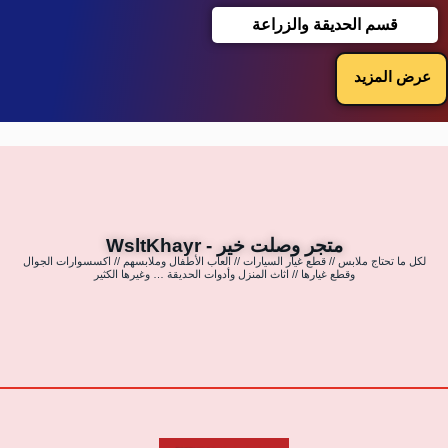
قسم الحديقة والزراعة
عرض المزيد
متجر وصلت خير - WsltKhayr
لكل ما تحتاج ملابس // قطع غيار السيارات // العاب الأطفال وملابسهم // اكسسوارات الجوال
وقطع غيارها // اثاث المنزل وأدوات الحديقة … وغيرها الكثير