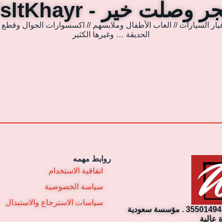
 وصلت خير - WsltKhayr
يار السيارات // العاب الأطفال وملابسهم // اكسسوارات الجوال وقطع غي
الحديقة … وغيرها الكثير
روابط مهمه
اتفاقية الاستخدام
سياسة الخصوصية
سياسات الاسترجاع والاستبدال
مؤسسة وصلت خير التجارية. رقم السجل التجاري: 3550149430 . مؤسسة سعودية
 عالية