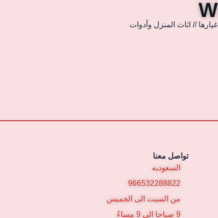
ارها // اثاث المنزل وأدوات
تواصل معنا
السعوديه
966532288822
من السبت الى الخميس
9 صباحا الى 9 مساءً