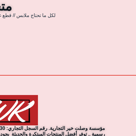
متجر
لكل ما تحتاج ملابس // قطع غ
رسمية .. توفر أفضل المنتجات المبتكرة والحديثة بجودة