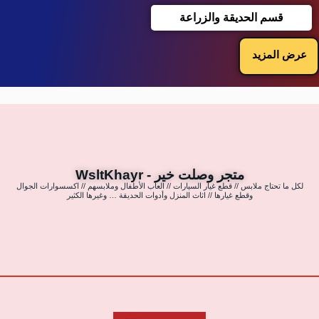
قسم الحديقة والزراعة
عرض المزيد
متجر وصلت خير - WsltKhayr
لكل ما تحتاج ملابس // قطع غيار السيارات // العاب الأطفال وملابسهم // اكسسوارات الجوال
وقطع غيارها // اثاث المنزل وأدوات الحديقة … وغيرها الكثير