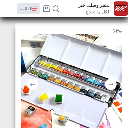
متجر وصلت خير
القائمة
لكل ما تحتاج
-54%