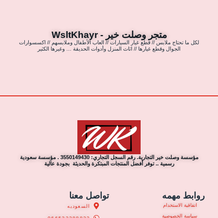
متجر وصلت خير - WsltKhayr
لكل ما تحتاج ملابس // قطع غيار السيارات // العاب الأطفال وملابسهم // اكسسوارات
الجوال وقطع غيارها // اثاث المنزل وأدوات الحديقة … وغيرها الكثير
مؤسسة وصلت خير التجارية. رقم السجل التجاري: 3550149430 . مؤسسة سعودية
رسمية .. توفر أفضل المنتجات المبتكرة والحديثة بجودة عالية
روابط مهمه
تواصل معنا
اتفاقية الاستخدام
السعوديه
سياسة الخصوصية