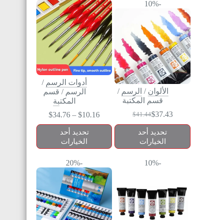
-10%
أدوات الرسم
/
الألوان
/
الرسم
/
الرسم
/
قسم
قسم المكتبة
المكتبة
$
37.43
$
34.76
–
$
10.16
$
41.44
تحديد أحد
تحديد أحد
الخيارات
الخيارات
-20%
-10%