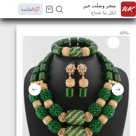
متجر وصلت خير
القائمة
لكل ما تحتاج
-49%