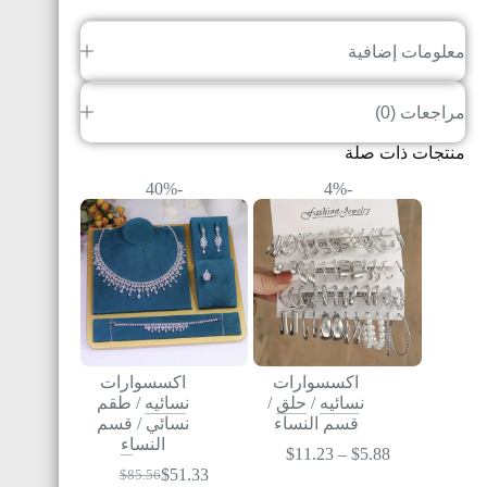
معلومات إضافية
مراجعات (0)
منتجات ذات صلة
-40%
-4%
اكسسوارات
اكسسوارات
نسائيه
/
حلق
/
نسائيه
/
طقم
قسم النساء
نسائي
/
قسم
النساء
$
11.23
–
$
5.88
$
51.33
$
85.56