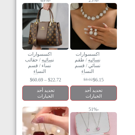
-49%
-23%
اكسسوارات
اكسسوارات
نسائيه
/
طقم
نسائيه
/
حقائب
نسائي
/
قسم
نساء
/
قسم
النساء
النساء
$
60.69
–
$
22.72
$
6.15
$
8.02
تحديد أحد
تحديد أحد
الخيارات
الخيارات
-51%