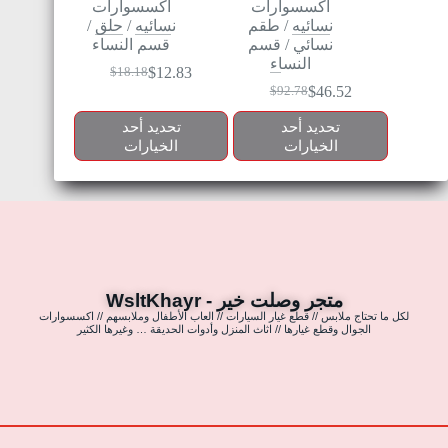
اكسسوارات
اكسسوارات
نسائيه
/
طقم
نسائيه
/
حلق
/
نسائي
/
قسم
قسم النساء
النساء
$
12.83
$
18.18
$
46.52
$
92.78
تحديد أحد
تحديد أحد
الخيارات
الخيارات
متجر وصلت خير - WsltKhayr
لكل ما تحتاج ملابس // قطع غيار السيارات // العاب الأطفال وملابسهم // اكسسوارات
الجوال وقطع غيارها // اثاث المنزل وأدوات الحديقة … وغيرها الكثير