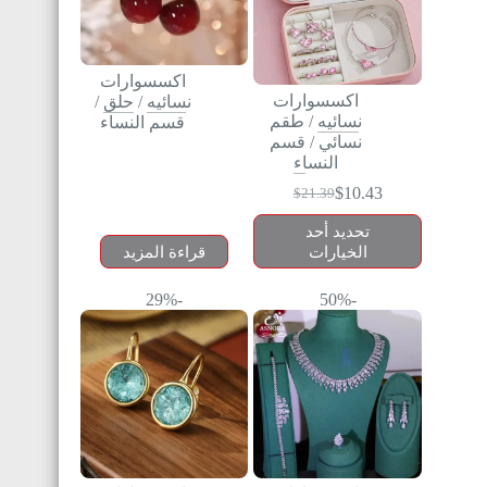
اكسسوارات
اكسسوارات
نسائيه
/
حلق
/
نسائيه
/
طقم
قسم النساء
نسائي
/
قسم
النساء
$
10.43
$
21.39
تحديد أحد
الخيارات
قراءة المزيد
-29%
-50%