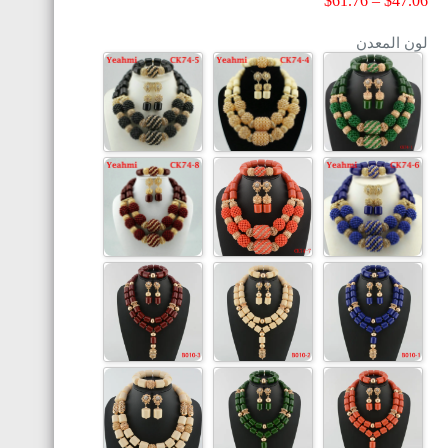
$
61.76
–
$
47.06
لون المعدن